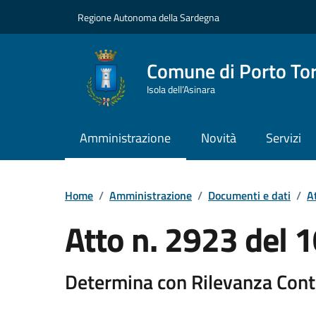
Vai ai contenuti
Vai al Footer
Regione Autonoma della Sardegna
Comune di Porto To
Isola dell’Asinara
Amministrazione
Novità
Servizi
Home
/
Amministrazione
/
Documenti e dati
/
At
Atto n. 2923 del
Determina con Rilevanza Cont
Dettaglio del documento