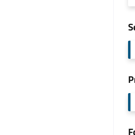
S
P
F