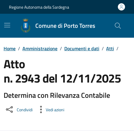
Vai ai contenuti
Vai al Footer
Regione Autonoma della Sardegna
Comune di Porto Torres
Home
/
Amministrazione
/
Documenti e dati
/
Atti
/
Atto
n. 2943 del 12/11/2025
Determina con Rilevanza Contabile
Dettaglio del documento
Condividi
Vedi azioni