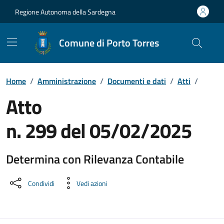
Vai ai contenuti
Vai al Footer
Regione Autonoma della Sardegna
Comune di Porto Torres
Home
/
Amministrazione
/
Documenti e dati
/
Atti
/
Atto
n. 299 del 05/02/2025
Determina con Rilevanza Contabile
Dettaglio del documento
Condividi
Vedi azioni