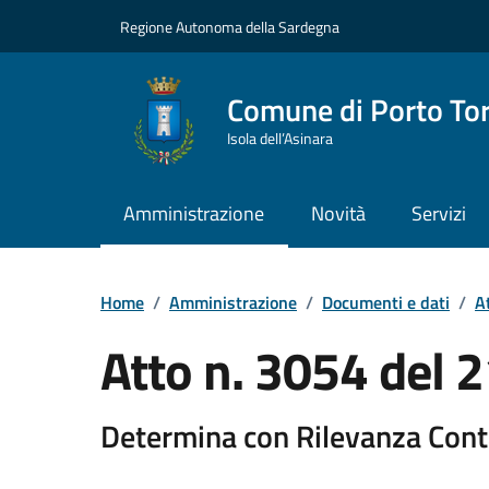
Vai ai contenuti
Vai al Footer
Regione Autonoma della Sardegna
Comune di Porto To
Isola dell’Asinara
Amministrazione
Novità
Servizi
Home
/
Amministrazione
/
Documenti e dati
/
At
Atto n. 3054 del
Determina con Rilevanza Cont
Dettaglio del documento