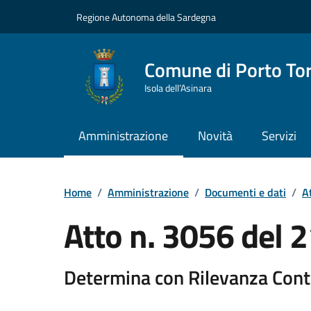
Vai ai contenuti
Vai al Footer
Regione Autonoma della Sardegna
Comune di Porto To
Isola dell’Asinara
Amministrazione
Novità
Servizi
Home
/
Amministrazione
/
Documenti e dati
/
At
Atto n. 3056 del
Determina con Rilevanza Cont
Dettaglio del documento