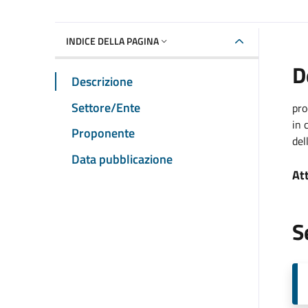
INDICE DELLA PAGINA
D
Descrizione
Settore/Ente
pro
in 
Proponente
del
Data pubblicazione
At
S