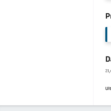
P
D
21
Ul