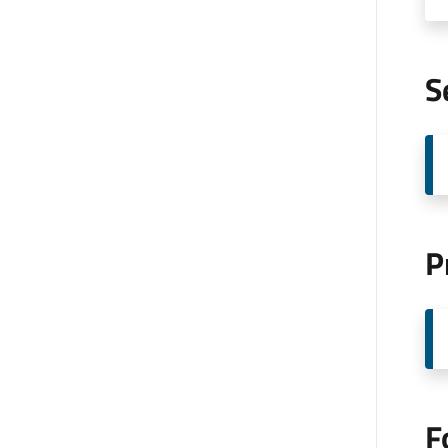
S
P
F