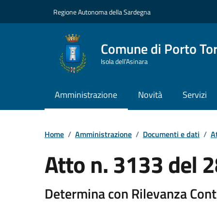
Vai ai contenuti
Vai al Footer
Regione Autonoma della Sardegna
Comune di Porto To
Isola dell’Asinara
Amministrazione
Novità
Servizi
Home
/
Amministrazione
/
Documenti e dati
/
At
Atto n. 3133 del
Determina con Rilevanza Cont
Dettaglio del documento