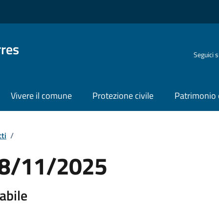
rres
Seguici 
Vivere il comune
Protezione civile
Patrimonio 
ti
/
 28/11/2025
abile