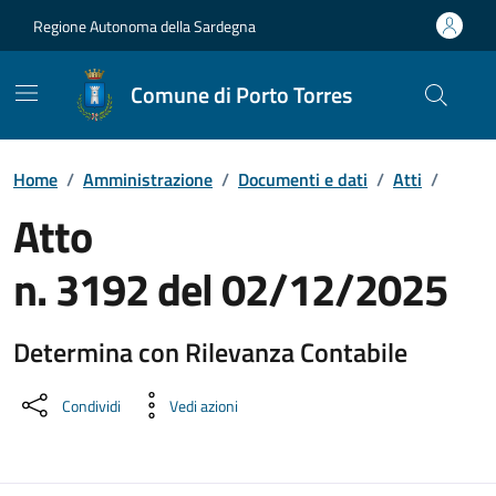
Vai ai contenuti
Vai al Footer
Regione Autonoma della Sardegna
Comune di Porto Torres
Home
/
Amministrazione
/
Documenti e dati
/
Atti
/
Atto
n. 3192 del 02/12/2025
Determina con Rilevanza Contabile
Dettaglio del documento
Condividi
Vedi azioni