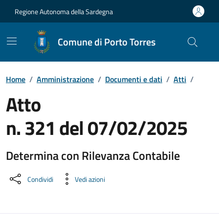
Vai ai contenuti
Vai al Footer
Regione Autonoma della Sardegna
Comune di Porto Torres
Home
/
Amministrazione
/
Documenti e dati
/
Atti
/
Atto
n. 321 del 07/02/2025
Determina con Rilevanza Contabile
Dettaglio del documento
Condividi
Vedi azioni