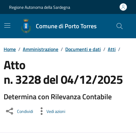
Vai ai contenuti
Vai al Footer
Regione Autonoma della Sardegna
Comune di Porto Torres
Home
/
Amministrazione
/
Documenti e dati
/
Atti
/
Atto
n. 3228 del 04/12/2025
Determina con Rilevanza Contabile
Dettaglio del documento
Condividi
Vedi azioni