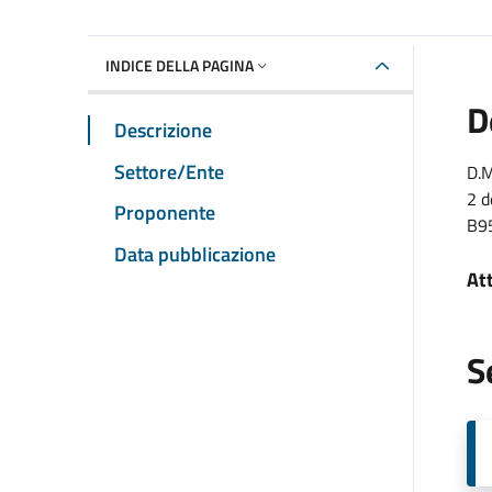
INDICE DELLA PAGINA
D
Descrizione
Settore/Ente
D.M
2 d
Proponente
B95
Data pubblicazione
At
S