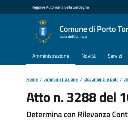
Vai ai contenuti
Vai al Footer
Regione Autonoma della Sardegna
Comune di Porto To
Isola dell’Asinara
Amministrazione
Novità
Servizi
Home
/
Amministrazione
/
Documenti e dati
/
At
Atto n. 3288 del
Determina con Rilevanza Cont
Dettaglio del documento