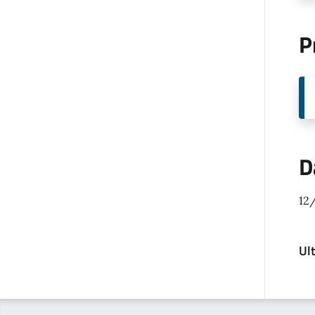
P
D
12
Ul