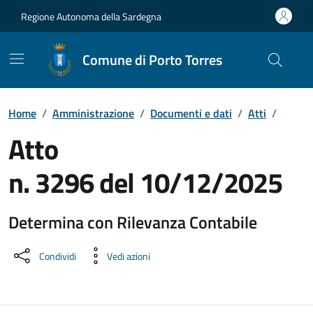
Vai ai contenuti
Vai al Footer
Regione Autonoma della Sardegna
Comune di Porto Torres
Home
/
Amministrazione
/
Documenti e dati
/
Atti
/
Atto
n. 3296 del 10/12/2025
Determina con Rilevanza Contabile
Dettaglio del documento
Condividi
Vedi azioni