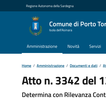
Vai ai contenuti
Vai al Footer
Regione Autonoma della Sardegna
Comune di Porto To
Isola dell’Asinara
Amministrazione
Novità
Servizi
Home
/
Amministrazione
/
Documenti e dati
/
At
Atto n. 3342 del
Determina con Rilevanza Cont
Dettaglio del documento