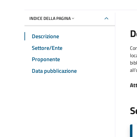
INDICE DELLA PAGINA
D
Descrizione
Settore/Ente
Con
loc
Proponente
bib
all
Data pubblicazione
At
S