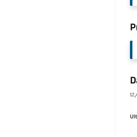
P
D
12
Ul