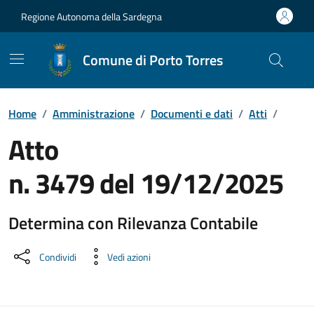
Vai ai contenuti
Vai al Footer
Regione Autonoma della Sardegna
Comune di Porto Torres
Home
/
Amministrazione
/
Documenti e dati
/
Atti
/
Atto
n. 3479 del 19/12/2025
Determina con Rilevanza Contabile
Dettaglio del documento
Condividi
Vedi azioni