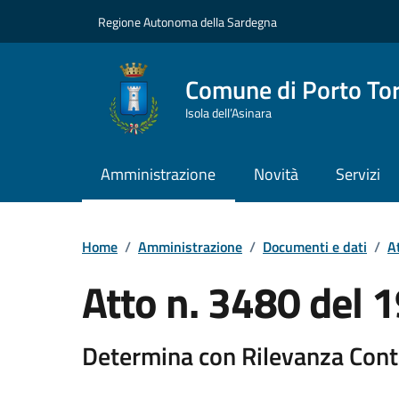
Vai ai contenuti
Vai al Footer
Regione Autonoma della Sardegna
Comune di Porto To
Isola dell’Asinara
Amministrazione
Novità
Servizi
Home
/
Amministrazione
/
Documenti e dati
/
At
Atto n. 3480 del
Determina con Rilevanza Cont
Dettaglio del documento