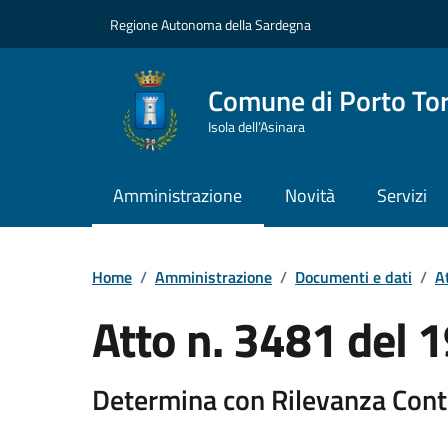
Vai ai contenuti
Vai al Footer
Regione Autonoma della Sardegna
Comune di Porto To
Isola dell’Asinara
Amministrazione
Novità
Servizi
Home
/
Amministrazione
/
Documenti e dati
/
At
Atto n. 3481 del
Determina con Rilevanza Cont
Dettaglio del documento