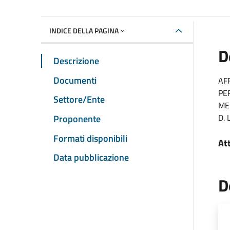
INDICE DELLA PAGINA
D
Descrizione
Documenti
AF
PE
Settore/Ente
ME
D. 
Proponente
Formati disponibili
At
Data pubblicazione
D