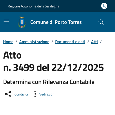
Vai ai contenuti
Vai al Footer
Regione Autonoma della Sardegna
Comune di Porto Torres
Home
/
Amministrazione
/
Documenti e dati
/
Atti
/
Atto
n. 3499 del 22/12/2025
Determina con Rilevanza Contabile
Dettaglio del documento
Condividi
Vedi azioni