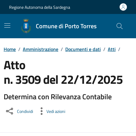
Vai ai contenuti
Vai al Footer
Regione Autonoma della Sardegna
Comune di Porto Torres
Home
/
Amministrazione
/
Documenti e dati
/
Atti
/
Atto
n. 3509 del 22/12/2025
Determina con Rilevanza Contabile
Dettaglio del documento
Condividi
Vedi azioni