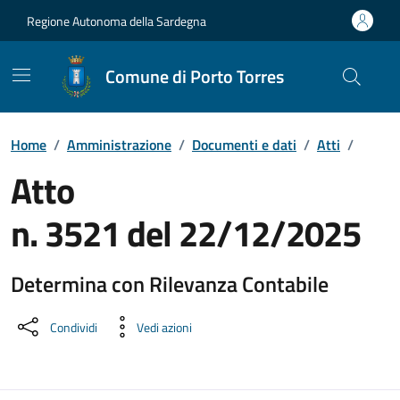
Vai ai contenuti
Vai al Footer
Regione Autonoma della Sardegna
Comune di Porto Torres
Home
/
Amministrazione
/
Documenti e dati
/
Atti
/
Atto
n. 3521 del 22/12/2025
Determina con Rilevanza Contabile
Dettaglio del documento
Condividi
Vedi azioni