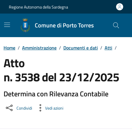
Vai ai contenuti
Vai al Footer
Regione Autonoma della Sardegna
Comune di Porto Torres
Home
/
Amministrazione
/
Documenti e dati
/
Atti
/
Atto
n. 3538 del 23/12/2025
Determina con Rilevanza Contabile
Dettaglio del documento
Condividi
Vedi azioni