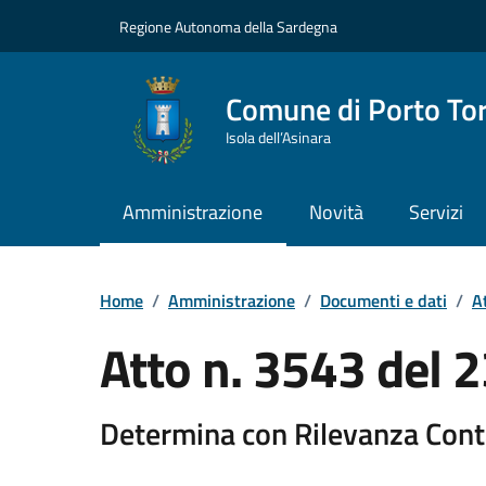
Vai ai contenuti
Vai al Footer
Regione Autonoma della Sardegna
Comune di Porto To
Isola dell’Asinara
Amministrazione
Novità
Servizi
Home
/
Amministrazione
/
Documenti e dati
/
At
Atto n. 3543 del
Determina con Rilevanza Cont
Dettaglio del documento