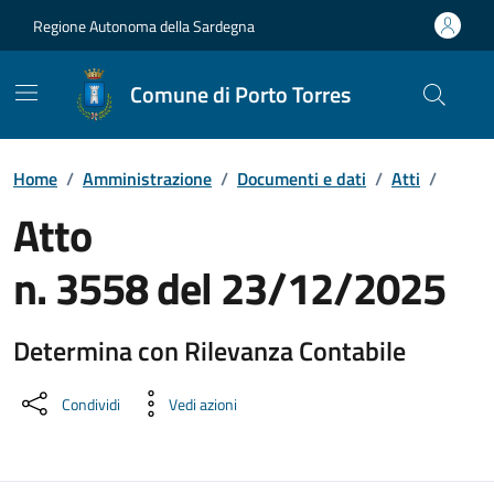
Vai ai contenuti
Vai al Footer
Regione Autonoma della Sardegna
Comune di Porto Torres
Home
/
Amministrazione
/
Documenti e dati
/
Atti
/
Atto
n. 3558 del 23/12/2025
Determina con Rilevanza Contabile
Dettaglio del documento
Condividi
Vedi azioni