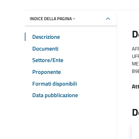
INDICE DELLA PAGINA
D
Descrizione
Documenti
AF
UF
Settore/Ente
ME
B9
Proponente
Formati disponibili
At
Data pubblicazione
D