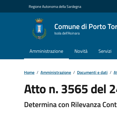
Vai ai contenuti
Vai al Footer
Regione Autonoma della Sardegna
Comune di Porto To
Isola dell’Asinara
Amministrazione
Novità
Servizi
Home
/
Amministrazione
/
Documenti e dati
/
At
Atto n. 3565 del
Determina con Rilevanza Cont
Dettaglio del documento