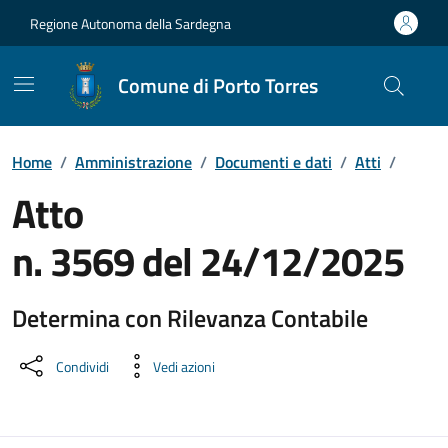
Vai ai contenuti
Vai al Footer
Regione Autonoma della Sardegna
Comune di Porto Torres
Home
/
Amministrazione
/
Documenti e dati
/
Atti
/
Atto
n. 3569 del 24/12/2025
Determina con Rilevanza Contabile
Dettaglio del documento
Condividi
Vedi azioni