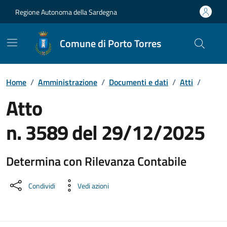
Vai ai contenuti
Vai al Footer
Regione Autonoma della Sardegna
Comune di Porto Torres
Home
/
Amministrazione
/
Documenti e dati
/
Atti
/
Atto
n. 3589 del 29/12/2025
Determina con Rilevanza Contabile
Dettaglio del documento
Condividi
Vedi azioni