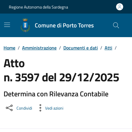
Vai ai contenuti
Vai al Footer
Regione Autonoma della Sardegna
Comune di Porto Torres
Home
/
Amministrazione
/
Documenti e dati
/
Atti
/
Atto
n. 3597 del 29/12/2025
Determina con Rilevanza Contabile
Dettaglio del documento
Condividi
Vedi azioni