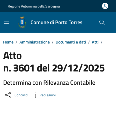
Vai ai contenuti
Vai al Footer
Regione Autonoma della Sardegna
Comune di Porto Torres
Home
/
Amministrazione
/
Documenti e dati
/
Atti
/
Atto
n. 3601 del 29/12/2025
Determina con Rilevanza Contabile
Dettaglio del documento
Condividi
Vedi azioni