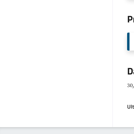
P
D
30
Ul