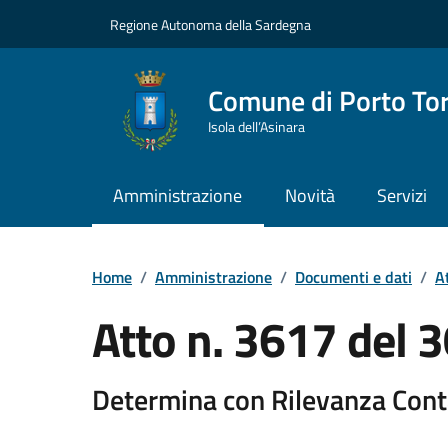
Vai ai contenuti
Vai al Footer
Regione Autonoma della Sardegna
Comune di Porto To
Isola dell’Asinara
Amministrazione
Novità
Servizi
Home
/
Amministrazione
/
Documenti e dati
/
At
Atto n. 3617 del
Determina con Rilevanza Cont
Dettaglio del documento