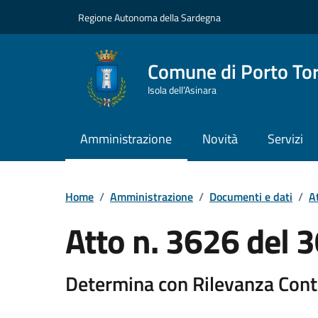
Vai ai contenuti
Vai al Footer
Regione Autonoma della Sardegna
Comune di Porto To
Isola dell’Asinara
Amministrazione
Novità
Servizi
Home
/
Amministrazione
/
Documenti e dati
/
At
Atto n. 3626 del
Determina con Rilevanza Cont
Dettaglio del documento