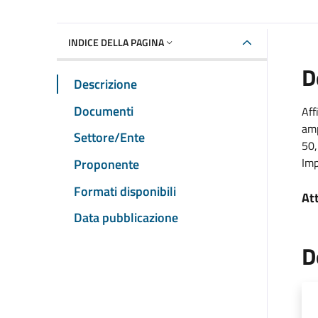
INDICE DELLA PAGINA
D
Descrizione
Documenti
Aff
amp
Settore/Ente
50,
Imp
Proponente
Formati disponibili
At
Data pubblicazione
D