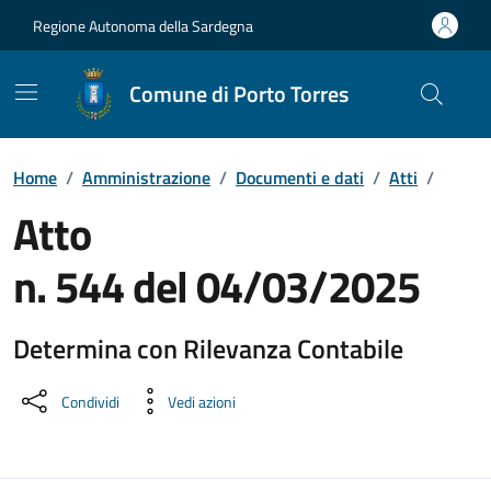
Vai ai contenuti
Vai al Footer
Regione Autonoma della Sardegna
Comune di Porto Torres
Home
/
Amministrazione
/
Documenti e dati
/
Atti
/
Atto
n. 544 del 04/03/2025
Determina con Rilevanza Contabile
Dettaglio del documento
Condividi
Vedi azioni