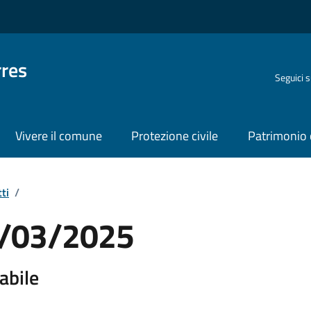
rres
Seguici 
Vivere il comune
Protezione civile
Patrimonio 
ti
/
10/03/2025
abile