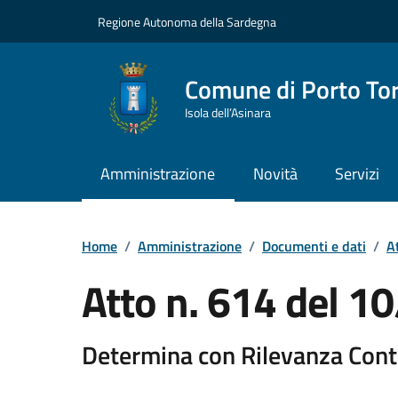
Vai ai contenuti
Vai al Footer
Regione Autonoma della Sardegna
Comune di Porto To
Isola dell’Asinara
Amministrazione
Novità
Servizi
Home
/
Amministrazione
/
Documenti e dati
/
At
Atto n. 614 del 
Determina con Rilevanza Cont
Dettaglio del documento