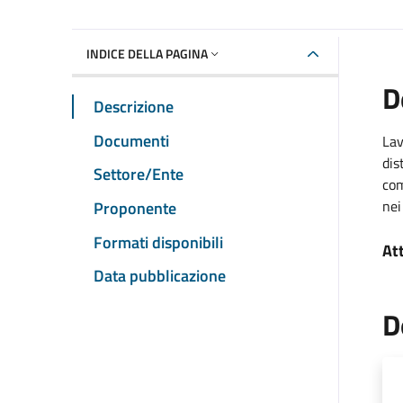
INDICE DELLA PAGINA
D
Descrizione
Documenti
Lav
dis
Settore/Ente
com
nei
Proponente
Formati disponibili
At
Data pubblicazione
D