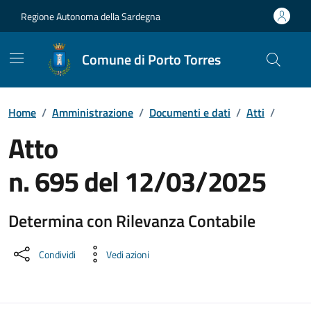
Vai ai contenuti
Vai al Footer
Regione Autonoma della Sardegna
Comune di Porto Torres
Home
/
Amministrazione
/
Documenti e dati
/
Atti
/
Atto
n. 695 del 12/03/2025
Determina con Rilevanza Contabile
Dettaglio del documento
Condividi
Vedi azioni