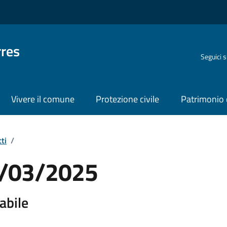
rres
Seguici 
Vivere il comune
Protezione civile
Patrimonio 
ti
/
19/03/2025
abile