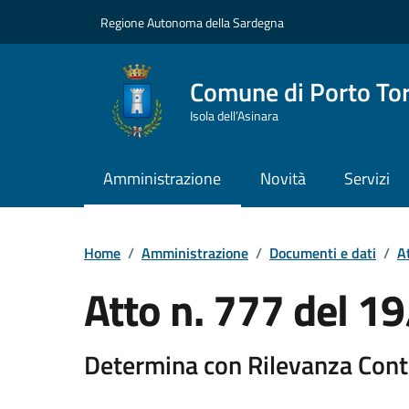
Vai ai contenuti
Vai al Footer
Regione Autonoma della Sardegna
Comune di Porto To
Isola dell’Asinara
Amministrazione
Novità
Servizi
Home
/
Amministrazione
/
Documenti e dati
/
At
Atto n. 777 del 
Determina con Rilevanza Cont
Dettaglio del documento