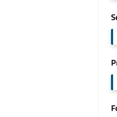
S
P
F