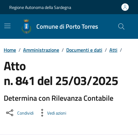
Vai ai contenuti
Vai al Footer
Regione Autonoma della Sardegna
Comune di Porto Torres
Home
/
Amministrazione
/
Documenti e dati
/
Atti
/
Atto
n. 841 del 25/03/2025
Determina con Rilevanza Contabile
Dettaglio del documento
Condividi
Vedi azioni