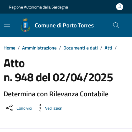
Vai ai contenuti
Vai al Footer
Regione Autonoma della Sardegna
Comune di Porto Torres
Home
/
Amministrazione
/
Documenti e dati
/
Atti
/
Atto
n. 948 del 02/04/2025
Determina con Rilevanza Contabile
Dettaglio del documento
Condividi
Vedi azioni