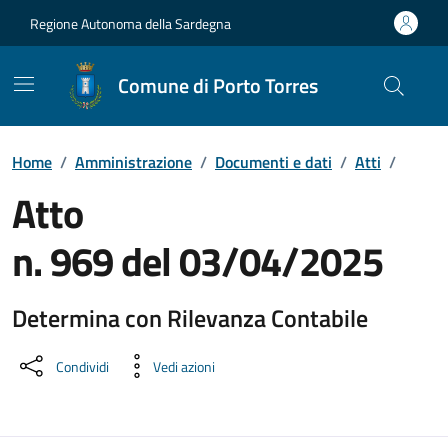
Vai ai contenuti
Vai al Footer
Regione Autonoma della Sardegna
Comune di Porto Torres
Home
/
Amministrazione
/
Documenti e dati
/
Atti
/
Atto
n. 969 del 03/04/2025
Determina con Rilevanza Contabile
Dettaglio del documento
Condividi
Vedi azioni