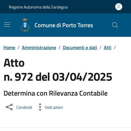
Vai ai contenuti
Vai al Footer
Regione Autonoma della Sardegna
Comune di Porto Torres
Home
/
Amministrazione
/
Documenti e dati
/
Atti
/
Atto
n. 972 del 03/04/2025
Determina con Rilevanza Contabile
Dettaglio del documento
Condividi
Vedi azioni