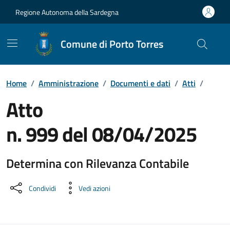
Vai ai contenuti
Vai al Footer
Regione Autonoma della Sardegna
Comune di Porto Torres
Home
/
Amministrazione
/
Documenti e dati
/
Atti
/
Atto
n. 999 del 08/04/2025
Determina con Rilevanza Contabile
Dettaglio del documento
Condividi
Vedi azioni