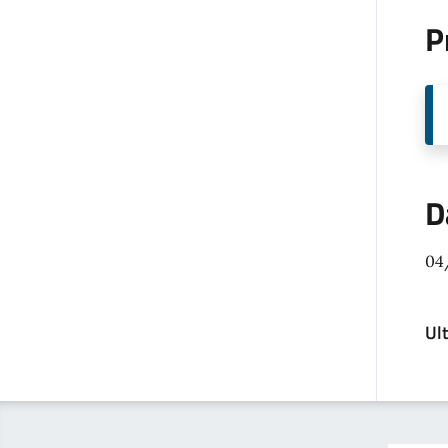
P
D
04
Ul