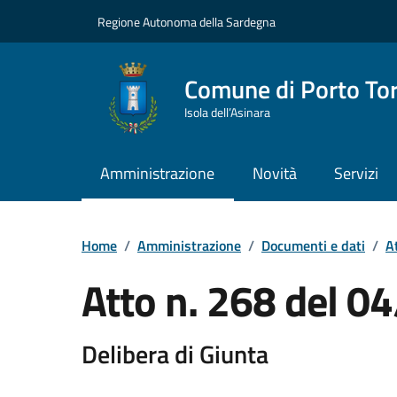
Vai ai contenuti
Vai al Footer
Regione Autonoma della Sardegna
Comune di Porto To
Isola dell’Asinara
Amministrazione
Novità
Servizi
Home
/
Amministrazione
/
Documenti e dati
/
At
Atto n. 268 del 
Delibera di Giunta
Dettaglio del documento