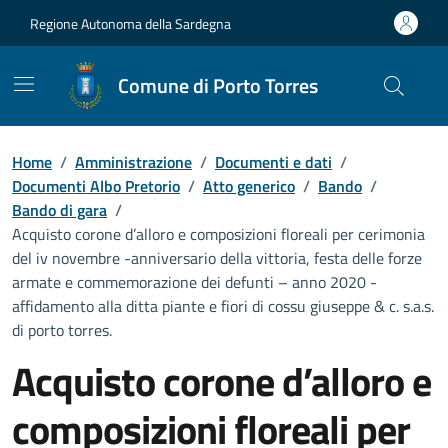
Vai ai contenuti
Vai al Footer
Regione Autonoma della Sardegna
Comune di Porto Torres
Home
/
Amministrazione
/
Documenti e dati
/
Documenti Albo Pretorio
/
Atto generico
/
Bando
/
Bando di gara
/
Acquisto corone d’alloro e composizioni floreali per cerimonia
del iv novembre -anniversario della vittoria, festa delle forze
armate e commemorazione dei defunti – anno 2020 -
affidamento alla ditta piante e fiori di cossu giuseppe & c. s.a.s.
di porto torres.
Acquisto corone d’alloro e
composizioni floreali per