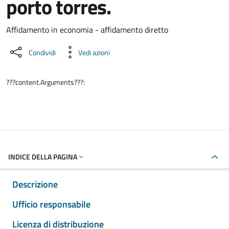
porto torres.
Dettaglio del documento
Affidamento in economia - affidamento diretto
Condividi
Vedi azioni
???content.Arguments???:
INDICE DELLA PAGINA
Descrizione
Ufficio responsabile
Licenza di distribuzione