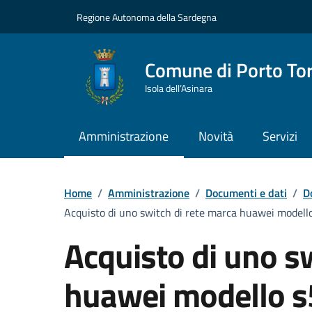
Vai ai contenuti
Vai al Footer
Regione Autonoma della Sardegna
Comune di Porto To
Isola dell’Asinara
Amministrazione
Novità
Servizi
Home
/
Amministrazione
/
Documenti e dati
/
D
Acquisto di uno switch di rete marca huawei modello 
Acquisto di uno s
huawei modello s