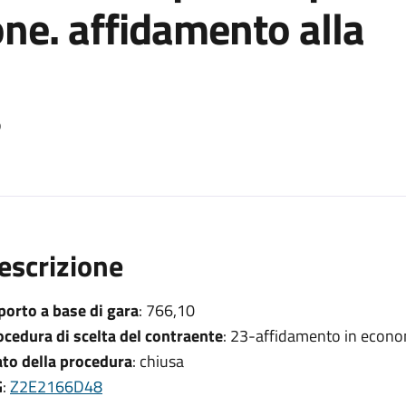
one. affidamento alla
o
escrizione
porto a base di gara
: 766,10
ocedura di scelta del contraente
: 23-affidamento in econo
ato della procedura
: chiusa
G
:
Z2E2166D48