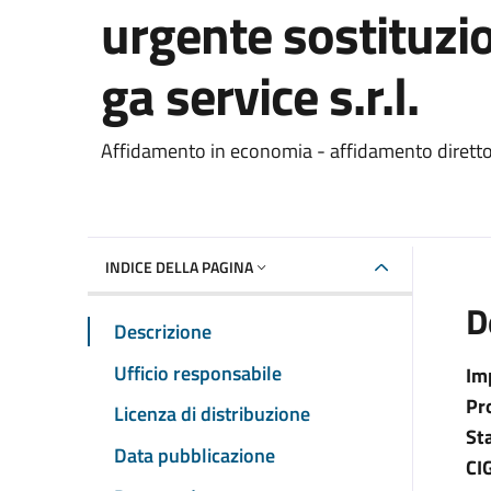
urgente sostituzi
ga service s.r.l.
Dettaglio del documento
Affidamento in economia - affidamento dirett
INDICE DELLA PAGINA
D
Descrizione
Ufficio responsabile
Im
Pr
Licenza di distribuzione
St
Data pubblicazione
CI