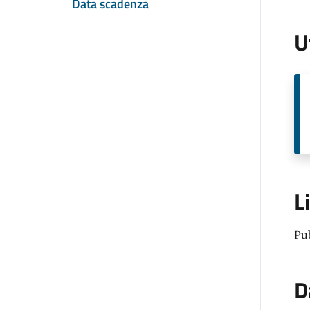
Data scadenza
U
L
Pu
D