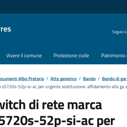
rres
Seguici 
Vivere il comune
Protezione civile
Patrimonio 
ocumenti Albo Pretorio
/
Atto generico
/
Bando
/
Bando di gar
s5720s-52p-si-ac per urgente sostituzione. affidamento alla ga ser
witch di rete marca
5720s-52p-si-ac per