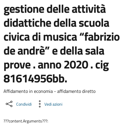
gestione delle attività
didattiche della scuola
civica di musica “fabrizio
de andrè” e della sala
prove . anno 2020 . cig
81614956bb.
Dettaglio del documento
Affidamento in economia - affidamento diretto
Condividi
Vedi azioni
???content.Arguments???: