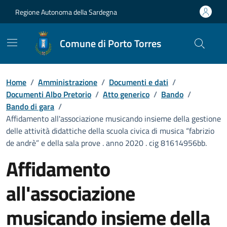
Vai ai contenuti
Vai al Footer
Regione Autonoma della Sardegna
Comune di Porto Torres
Home
/
Amministrazione
/
Documenti e dati
/
Documenti Albo Pretorio
/
Atto generico
/
Bando
/
Bando di gara
/
Affidamento all'associazione musicando insieme della gestione
delle attività didattiche della scuola civica di musica “fabrizio
de andrè” e della sala prove . anno 2020 . cig 81614956bb.
Affidamento
all'associazione
musicando insieme della