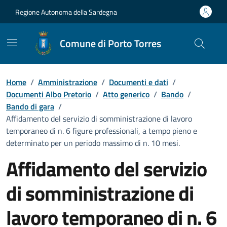
Vai ai contenuti
Vai al Footer
Regione Autonoma della Sardegna
Comune di Porto Torres
Home
/
Amministrazione
/
Documenti e dati
/
Documenti Albo Pretorio
/
Atto generico
/
Bando
/
Bando di gara
/
Affidamento del servizio di somministrazione di lavoro
temporaneo di n. 6 figure professionali, a tempo pieno e
determinato per un periodo massimo di n. 10 mesi.
Affidamento del servizio
di somministrazione di
lavoro temporaneo di n. 6