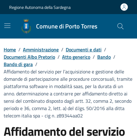
Vai ai contenuti
Vai al Footer
Regione Autonoma della Sardegna
Comune di Porto Torres
Home
/
Amministrazione
/
Documenti e dati
/
Documenti Albo Pretorio
/
Atto generico
/
Bando
/
Bando di gara
/
Affidamento del servizio per l’acquisizione e gestione delle
domande di partecipazione alle procedure concorsuali, tramite
piattaforma software in modalità saas, per la durata di un
anno. determinazione a contrarre per affidamento diretto ai
sensi del combinato disposto dagli artt. 32, comma 2, secondo
periodo e 36, comma 2, lett. a) del d.lgs. 50/2016 alla ditta
telecom italia spa - cig n. z89344aa02
Affidamento del servizio