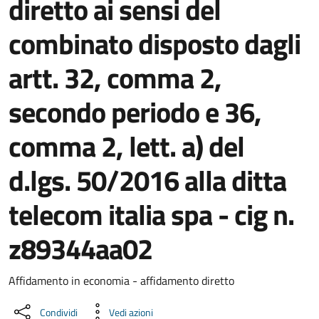
diretto ai sensi del
combinato disposto dagli
artt. 32, comma 2,
secondo periodo e 36,
comma 2, lett. a) del
d.lgs. 50/2016 alla ditta
telecom italia spa - cig n.
z89344aa02
Dettaglio del documento
Affidamento in economia - affidamento diretto
Condividi
Vedi azioni