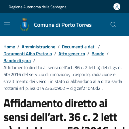
Vai ai contenuti
Vai al Footer
Regione Autonoma della Sardegna
Comune di Porto Torres
Home
/
Amministrazione
/
Documenti e dati
/
Documenti Albo Pretorio
/
Atto generico
/
Bando
/
Bando di gara
/
Affidamento diretto ai sensi dell’art. 36 c. 2 lett a) del d.lgs n.
50/2016 del servizio di rimozione, trasporto, radiazione e
smaltimento dei veicoli in stato di abbandono alla ditta sarda
rottami srl p. iva 01423630902 – cig zef21040d2 .
Affidamento diretto ai
sensi dell’art. 36 c. 2 lett