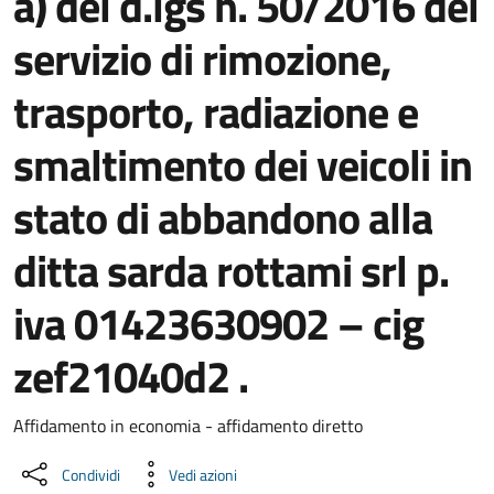
a) del d.lgs n. 50/2016 del
servizio di rimozione,
trasporto, radiazione e
smaltimento dei veicoli in
stato di abbandono alla
ditta sarda rottami srl p.
iva 01423630902 – cig
zef21040d2 .
Dettaglio del documento
Affidamento in economia - affidamento diretto
Condividi
Vedi azioni