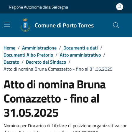
Vai ai contenuti
Vai al Footer
Regione Autonoma della Sardegna
Comune di Porto Torres
Home
/
Amministrazione
/
Documenti e dati
/
Documenti Albo Pretorio
/
Atto amministrativo
/
Decreto
/
Decreto del Sindaco
/
Atto di nomina Bruna Comazzetto - fino al 31.05.2025
Atto di nomina Bruna
Comazzetto - fino al
31.05.2025
Dettaglio del documento
Nomina per l'incarico di Titolare di posizione organizzativa con