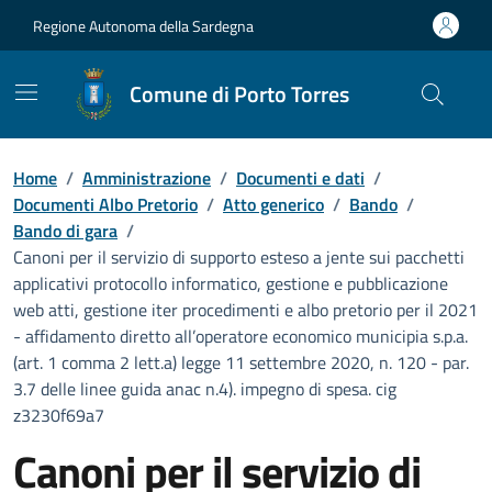
Vai ai contenuti
Vai al Footer
Regione Autonoma della Sardegna
Comune di Porto Torres
Home
/
Amministrazione
/
Documenti e dati
/
Documenti Albo Pretorio
/
Atto generico
/
Bando
/
Bando di gara
/
Canoni per il servizio di supporto esteso a jente sui pacchetti
applicativi protocollo informatico, gestione e pubblicazione
web atti, gestione iter procedimenti e albo pretorio per il 2021
- affidamento diretto all’operatore economico municipia s.p.a.
(art. 1 comma 2 lett.a) legge 11 settembre 2020, n. 120 - par.
3.7 delle linee guida anac n.4). impegno di spesa. cig
z3230f69a7
Canoni per il servizio di