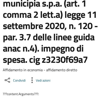
municipia s.p.a. (art. 1
comma 2 lett.a) legge 11
settembre 2020, n. 120 -
par. 3.7 delle linee guida
anac n.4). impegno di
spesa. cig z3230f69a7
Dettaglio del documento
Affidamento in economia - affidamento diretto
Condividi
Vedi azioni
???content.Arguments???: