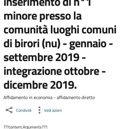
inserimento di n°1
minore presso la
comunità luoghi comuni
di birori (nu) - gennaio -
settembre 2019 -
integrazione ottobre -
dicembre 2019.
Dettaglio del documento
Affidamento in economia - affidamento diretto
Condividi
Vedi azioni
???content.Arguments???: