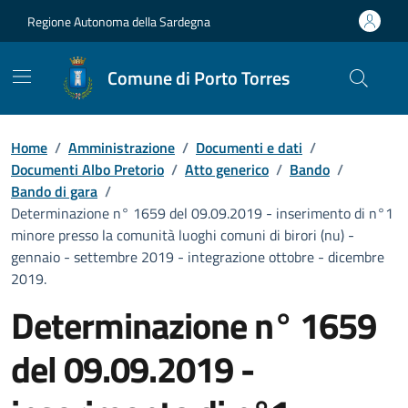
Vai ai contenuti
Vai al Footer
Regione Autonoma della Sardegna
Comune di Porto Torres
Home
/
Amministrazione
/
Documenti e dati
/
Documenti Albo Pretorio
/
Atto generico
/
Bando
/
Bando di gara
/
Determinazione n° 1659 del 09.09.2019 - inserimento di n°1
minore presso la comunità luoghi comuni di birori (nu) -
gennaio - settembre 2019 - integrazione ottobre - dicembre
2019.
Determinazione n° 1659
del 09.09.2019 -