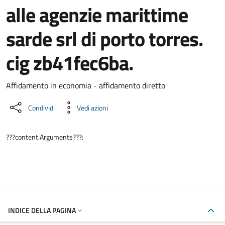
alle agenzie marittime
sarde srl di porto torres.
cig zb41fec6ba.
Dettaglio del documento
Affidamento in economia - affidamento diretto
Condividi
Vedi azioni
???content.Arguments???:
INDICE DELLA PAGINA