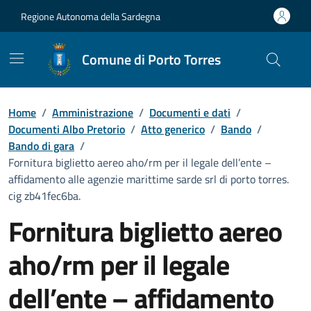
Vai ai contenuti
Vai al Footer
Regione Autonoma della Sardegna
Comune di Porto Torres
Home
/
Amministrazione
/
Documenti e dati
/
Documenti Albo Pretorio
/
Atto generico
/
Bando
/
Bando di gara
/
Fornitura biglietto aereo aho/rm per il legale dell’ente –
affidamento alle agenzie marittime sarde srl di porto torres.
cig zb41fec6ba.
Fornitura biglietto aereo
aho/rm per il legale
dell’ente – affidamento