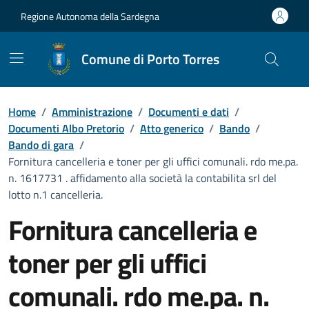
Vai ai contenuti
Vai al Footer
Regione Autonoma della Sardegna
Comune di Porto Torres
Home
/
Amministrazione
/
Documenti e dati
/
Documenti Albo Pretorio
/
Atto generico
/
Bando
/
Bando di gara
/
Fornitura cancelleria e toner per gli uffici comunali. rdo me.pa.
n. 1617731 . affidamento alla società la contabilita srl del
lotto n.1 cancelleria.
Fornitura cancelleria e
toner per gli uffici
comunali. rdo me.pa. n.