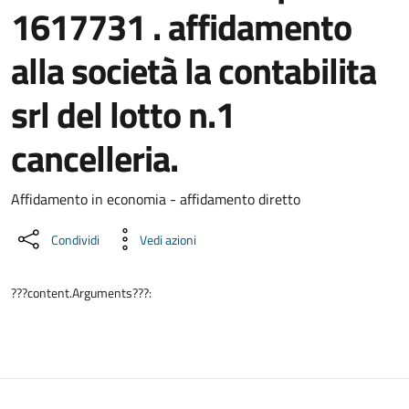
1617731 . affidamento
alla società la contabilita
srl del lotto n.1
cancelleria.
Dettaglio del documento
Affidamento in economia - affidamento diretto
Condividi
Vedi azioni
???content.Arguments???: