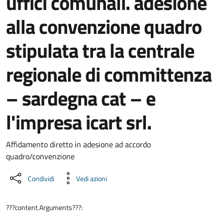
uffici comunali. adesione
alla convenzione quadro
stipulata tra la centrale
regionale di committenza
– sardegna cat – e
l'impresa icart srl.
Dettaglio del documento
Affidamento diretto in adesione ad accordo
quadro/convenzione
Condividi
Vedi azioni
???content.Arguments???: