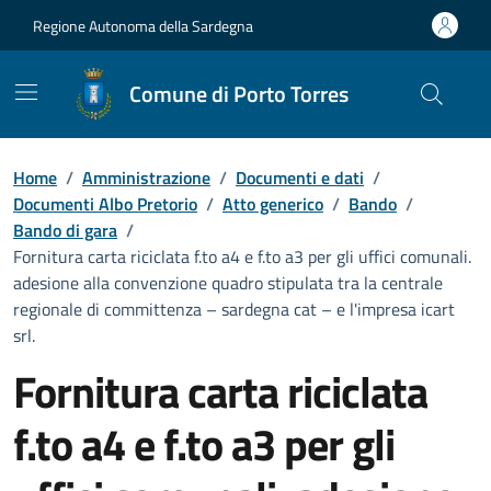
Vai ai contenuti
Vai al Footer
Regione Autonoma della Sardegna
Comune di Porto Torres
Home
/
Amministrazione
/
Documenti e dati
/
Documenti Albo Pretorio
/
Atto generico
/
Bando
/
Bando di gara
/
Fornitura carta riciclata f.to a4 e f.to a3 per gli uffici comunali.
adesione alla convenzione quadro stipulata tra la centrale
regionale di committenza – sardegna cat – e l'impresa icart
srl.
Fornitura carta riciclata
f.to a4 e f.to a3 per gli